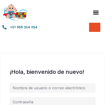
Términos y Condiciones
+51 958 334 254
¡Hola, bienvenido de nuevo!