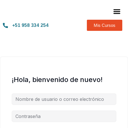
Térmi
+51 958 334 254
Mis Cursos
¡Hola, bienvenido de nuevo!