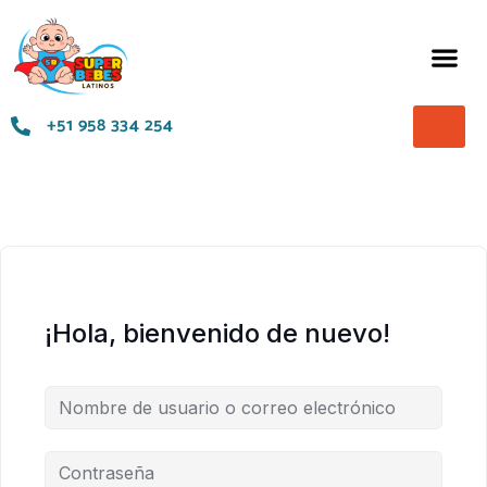
Términos y Condiciones
+51 958 334 254
¡Hola, bienvenido de nuevo!