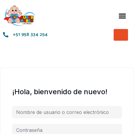
Términos y Condiciones
+51 958 334 254
¡Hola, bienvenido de nuevo!