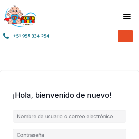
Términos y Condiciones
+51 958 334 254
¡Hola, bienvenido de nuevo!