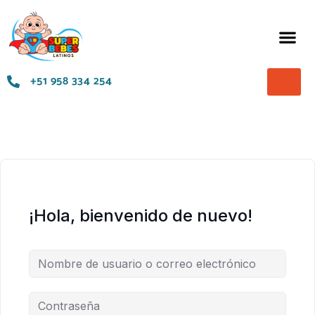
Términos y Condiciones
+51 958 334 254
¡Hola, bienvenido de nuevo!