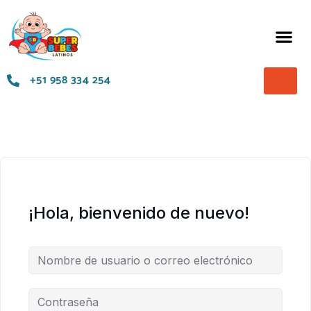
Términos y Condiciones
+51 958 334 254
¡Hola, bienvenido de nuevo!