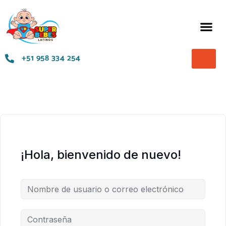
Términos y Condiciones
+51 958 334 254
¡Hola, bienvenido de nuevo!