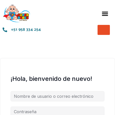
Términos y Condiciones
+51 958 334 254
¡Hola, bienvenido de nuevo!