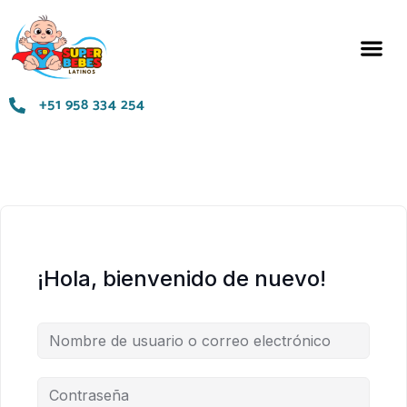
Términos y Condiciones
+51 958 334 254
¡Hola, bienvenido de nuevo!