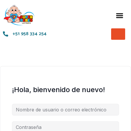
Términos y Condiciones
+51 958 334 254
¡Hola, bienvenido de nuevo!