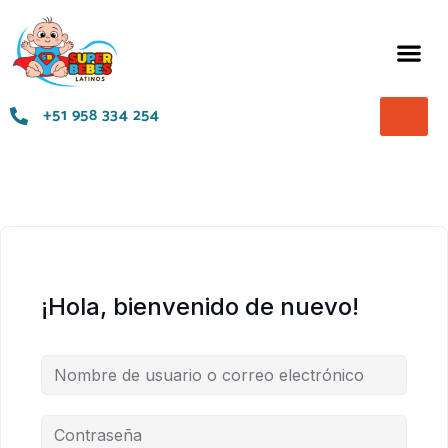
Términos y Condiciones
+51 958 334 254
¡Hola, bienvenido de nuevo!