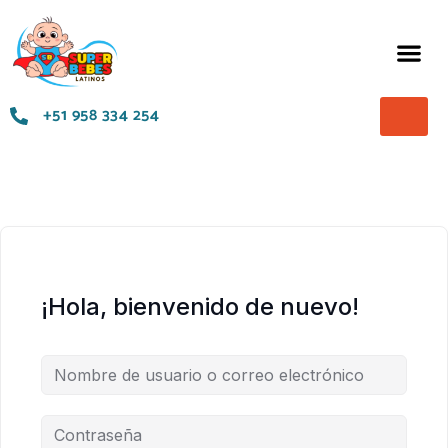
Términos y Condiciones
+51 958 334 254
¡Hola, bienvenido de nuevo!