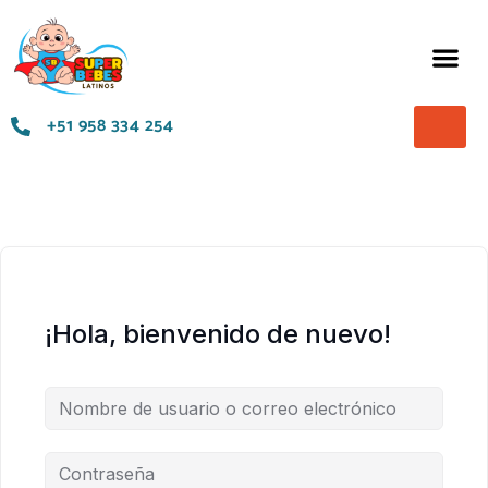
Términos y Condiciones
+51 958 334 254
¡Hola, bienvenido de nuevo!