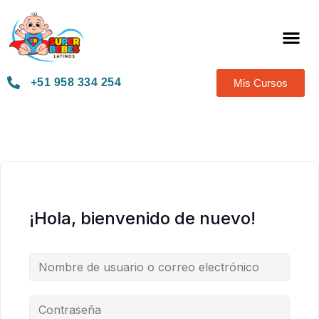
Térmi
+51 958 334 254
Mis Cursos
¡Hola, bienvenido de nuevo!