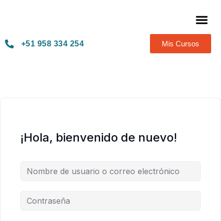
Térmi
+51 958 334 254
Mis Cursos
¡Hola, bienvenido de nuevo!