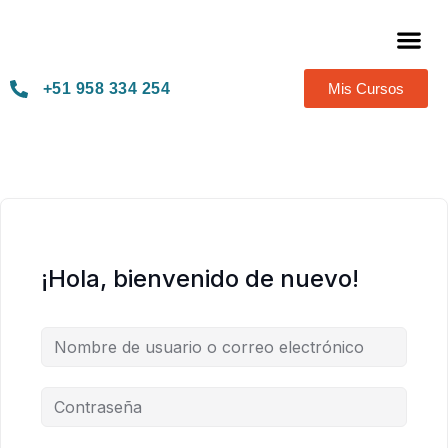
Térmi
+51 958 334 254
Mis Cursos
¡Hola, bienvenido de nuevo!