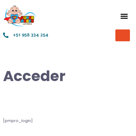
Términos y Condiciones
+51 958 334 254
Acceder
[pmpro_login]